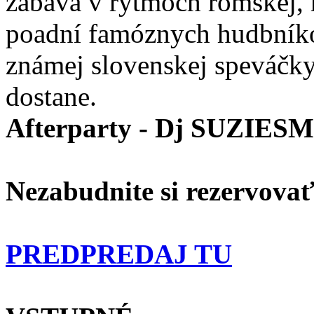
zábava v rytmoch rómskej,
poadní famóznych hudbníko
známej slovenskej speváčk
dostane.
Afterparty - Dj SUZIE
Nezabudnite si rezervovať 
PREDPREDAJ TU