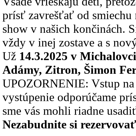
Všade vrieskajú deti, preto
prísť zavrešťať od smiechu
show v našich končinách. S
vždy v inej zostave a s nov
Už
14.3.2025 v Michalovc
Adámy, Zitron, Šimon Fers
UPOZORNENIE: Vstup na sh
vystúpenie odporúčame prís
sme vás mohli riadne usadi
Nezabudnite si rezervovať 