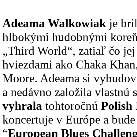
Adeama Walkowiak
je bri
hlbokými hudobnými koreňmi
„Third World“, zatiaľ čo j
hviezdami ako Chaka Khan
Moore. Adeama si vybudova
a nedávno založila vlastnú 
vyhrala
tohtoročnú
Polish
koncertuje v Európe a bude
“
European Blues Challen