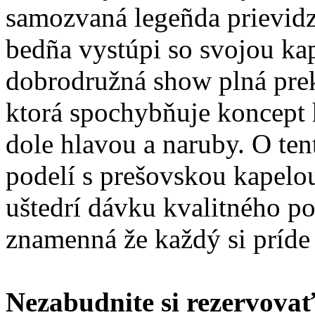
samozvaná legeñda prievid
bedña vystúpi so svojou k
dobrodružná show plná prek
ktorá spochybňuje koncept 
dole hlavou a naruby. O ten
podelí s prešovskou kapel
uštedrí dávku kvalitného po
znamenná že každý si príde 
Nezabudnite si rezervovať 