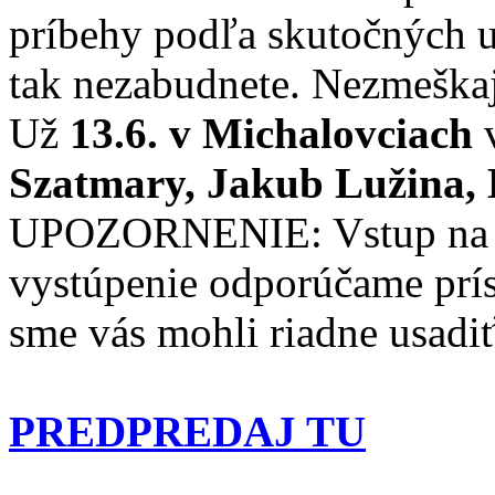
príbehy podľa skutočných ud
tak nezabudnete. Nezmeškaj
Už
13.6. v Michalovciach
Szatmary, Jakub Lužina,
UPOZORNENIE: Vstup na sh
vystúpenie odporúčame prís
sme vás mohli riadne usadi
PREDPREDAJ TU