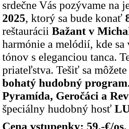
srdečne Vás pozývame na j
2025
, ktorý sa bude konať
reštaurácii
Bažant v
Micha
harmónie a melódií, kde sa 
tónov s eleganciou tanca. 
priateľstva. Tešiť sa môžet
bohatý hudobný program
Pyramída, Geročáci a Rev
špeciálny hudobný hosť
L
Cena vstupenky: 59,-€/os.