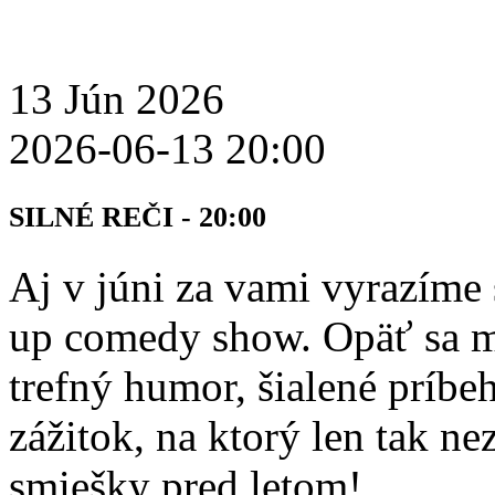
13
Jún
2026
2026-06-13 20:00
SILNÉ REČI - 20:00
Aj v júni za vami vyrazíme 
up comedy show. Opäť sa m
trefný humor, šialené príbe
zážitok, na ktorý len tak n
smiešky pred letom!