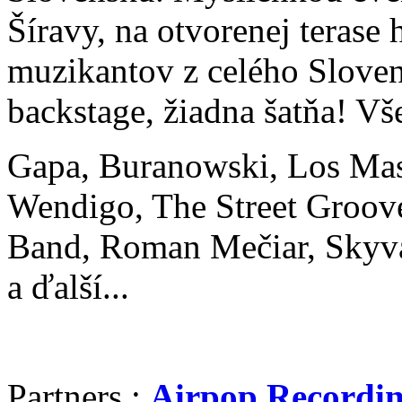
Šíravy, na otvorenej terase 
muzikantov z celého Sloven
backstage, žiadna šatňa! Vše
Gapa, Buranowski, Los Masa
Wendigo, The Street Groo
Band, Roman Mečiar, Skyva
a ďalší...
Partners :
Airpop Recordin